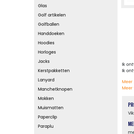
Glas
Golf artikelen
Golfballen
Handdoeken
Hoodies
Horloges
Jacks
Ik on
Ik on
Kerstpakketten
Lanyard
Meer 
Meer 
Manchetknopen
Mokken
PR
Muismatten
Vi
Paperclip
ME
Paraplu
me