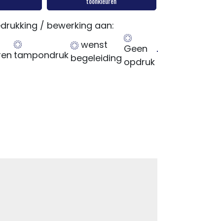
toonkleuren
drukking / bewerking aan:
wenst
Geen
ren
tampondruk
begeleiding
opdruk