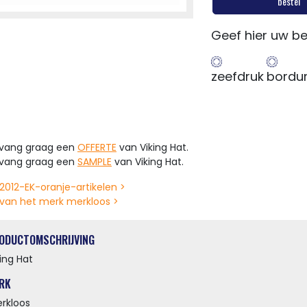
bestel
Geef hier uw be
zeefdruk
bordu
tvang graag een
OFFERTE
van Viking Hat.
tvang graag een
SAMPLE
van Viking Hat.
2012-EK-oranje-artikelen >
van het merk merkloos >
ODUCTOMSCHRIJVING
king Hat
RK
rkloos