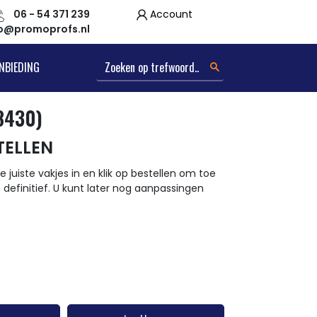
06 - 54 371 239
Account
fo@promoprofs.nl
NBIEDING
(8430)
TELLEN
e juiste vakjes in en klik op bestellen om toe
t definitief. U kunt later nog aanpassingen