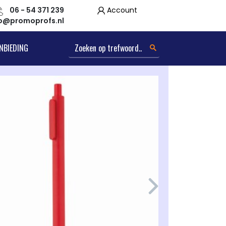
06 - 54 371 239
Account
fo@promoprofs.nl
NBIEDING
Next