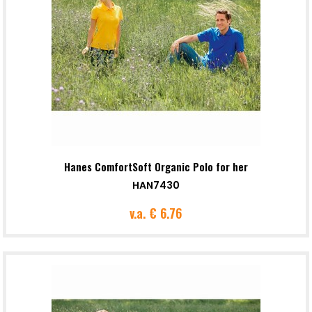
Hanes ComfortSoft Organic Polo for her
HAN7430
v.a.
€ 6.76