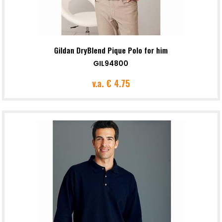
Gildan DryBlend Pique Polo for him
GIL94800
v.a.
€ 4.75