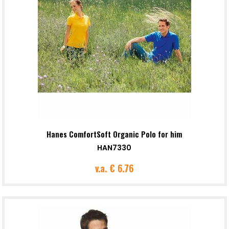
Hanes ComfortSoft Organic Polo for him
HAN7330
v.a.
€ 6.76