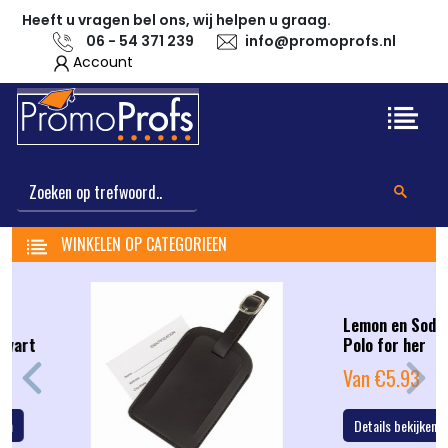
Heeft u vragen bel ons, wij helpen u graag.
06 - 54 371 239
info@promoprofs.nl
Account
WINKELEN OP CATEGORIEEN
Lemon en Soda Basic
Polo for her
Van €5.93
Previous
Next
Details bekijken