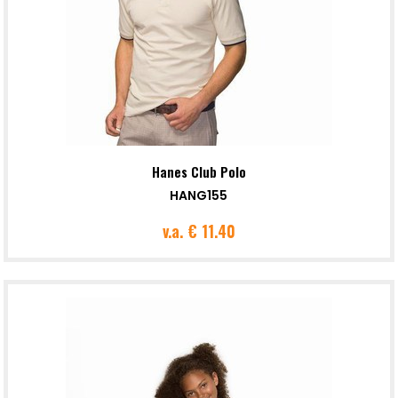
Hanes Club Polo
HANG155
v.a.
€ 11.40