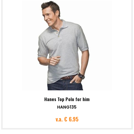
Hanes Top Polo for him
HANG135
v.a.
€ 6.95