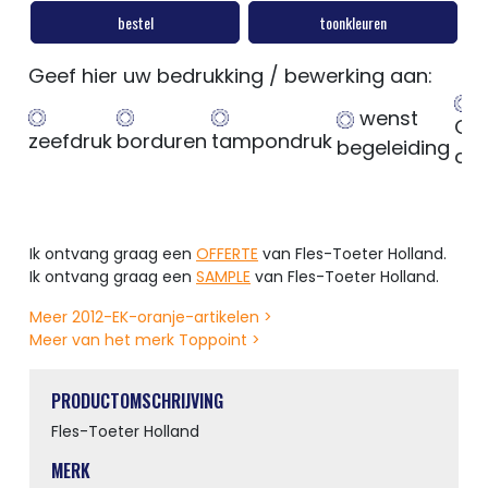
bestel
toonkleuren
Geef hier uw bedrukking / bewerking aan:
wenst
Ge
zeefdruk
borduren
tampondruk
begeleiding
op
Ik ontvang graag een
OFFERTE
van Fles-Toeter Holland.
Ik ontvang graag een
SAMPLE
van Fles-Toeter Holland.
Meer 2012-EK-oranje-artikelen >
Meer van het merk Toppoint >
PRODUCTOMSCHRIJVING
Fles-Toeter Holland
MERK