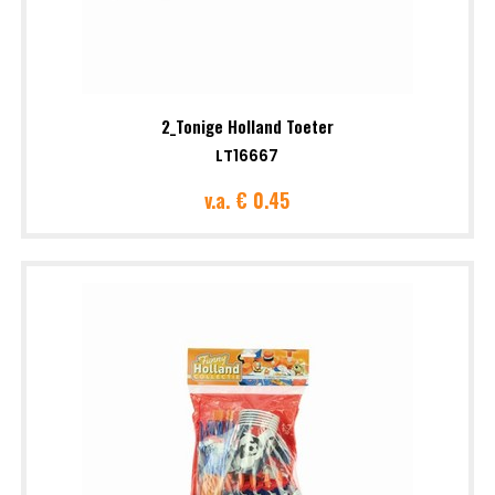
2_Tonige Holland Toeter
LT16667
v.a.
€ 0.45