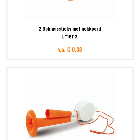
2 Opblaassticks met nekkoord
LT16113
v.a.
€ 0.33