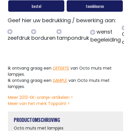
bestel
toonkleuren
Geef hier uw bedrukking / bewerking aan:
wenst
Ge
zeefdruk
borduren
tampondruk
begeleiding
op
Ik ontvang graag een
OFFERTE
van Octo muts met
lampjes.
Ik ontvang graag een
SAMPLE
van Octo muts met
lampjes.
Meer 2012-EK-oranje-artikelen >
Meer van het merk Toppoint >
PRODUCTOMSCHRIJVING
Octo muts met lampjes