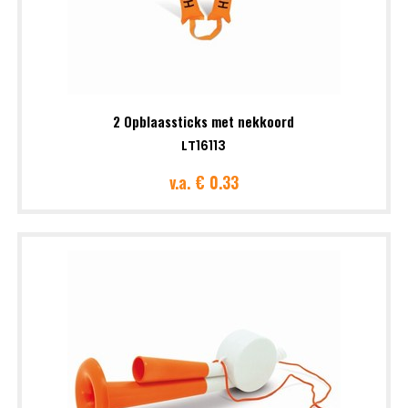
2 Opblaassticks met nekkoord
LT16113
v.a.
€ 0.33