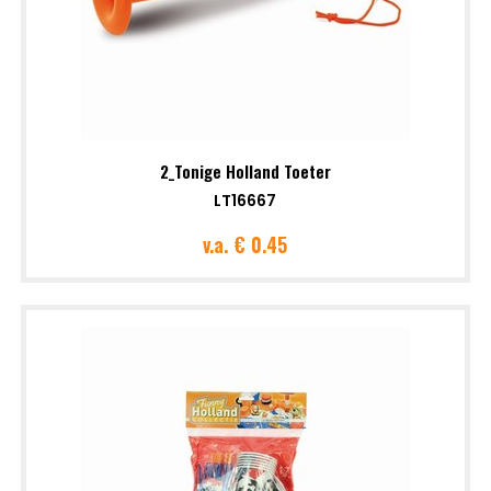
2_Tonige Holland Toeter
LT16667
v.a.
€ 0.45