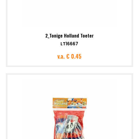
2_Tonige Holland Toeter
LT16667
v.a.
€ 0.45