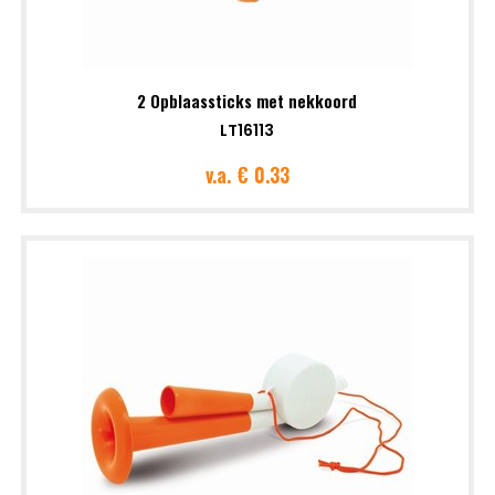
2 Opblaassticks met nekkoord
LT16113
v.a.
€ 0.33