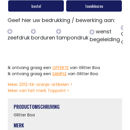
bestel
toonkleuren
Geef hier uw bedrukking / bewerking aan:
wenst
Ge
zeefdruk
borduren
tampondruk
begeleiding
op
Ik ontvang graag een
OFFERTE
van Glitter Boa.
Ik ontvang graag een
SAMPLE
van Glitter Boa.
Meer 2012-EK-oranje-artikelen >
Meer van het merk Toppoint >
PRODUCTOMSCHRIJVING
Glitter Boa
MERK