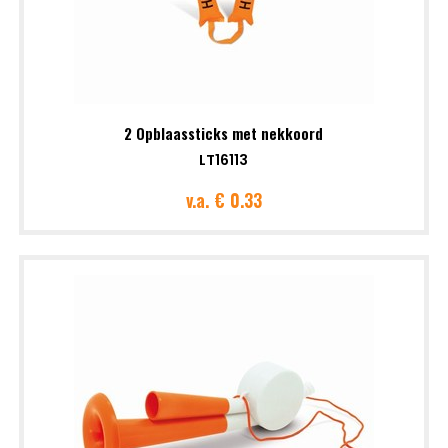
2 Opblaassticks met nekkoord
LT16113
v.a.
€ 0.33