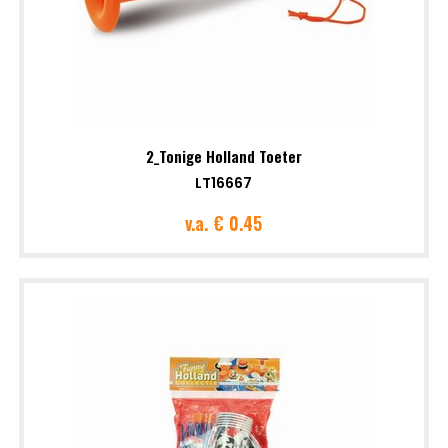
2_Tonige Holland Toeter
LT16667
v.a.
€ 0.45