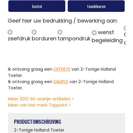
bestel
toonkleuren
Geef hier uw bedrukking / bewerking aan:
wenst
Ge
zeefdruk
borduren
tampondruk
begeleiding
op
Ik ontvang graag een
OFFERTE
van 2-Tonige Holland
Toeter.
Ik ontvang graag een
SAMPLE
van 2-Tonige Holland
Toeter.
Meer 2012-EK-oranje-artikelen >
Meer van het merk Toppoint >
PRODUCTOMSCHRIJVING
2-Tonige Holland Toeter