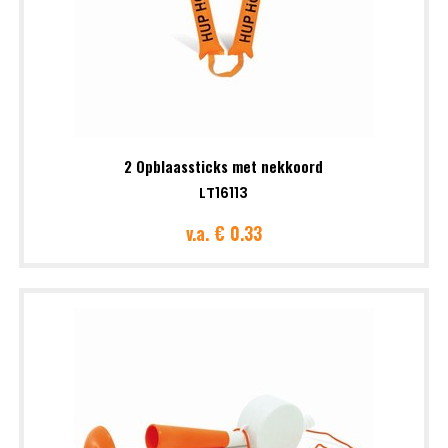
2 Opblaassticks met nekkoord
LT16113
v.a.
€ 0.33