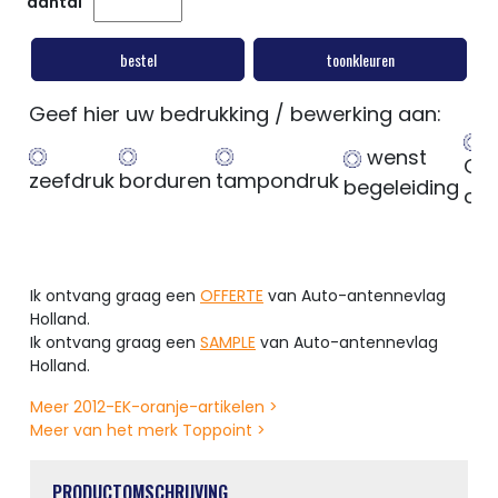
aantal
bestel
toonkleuren
Geef hier uw bedrukking / bewerking aan:
wenst
Ge
zeefdruk
borduren
tampondruk
begeleiding
op
Ik ontvang graag een
OFFERTE
van Auto-antennevlag
Holland.
Ik ontvang graag een
SAMPLE
van Auto-antennevlag
Holland.
Meer 2012-EK-oranje-artikelen >
Meer van het merk Toppoint >
PRODUCTOMSCHRIJVING