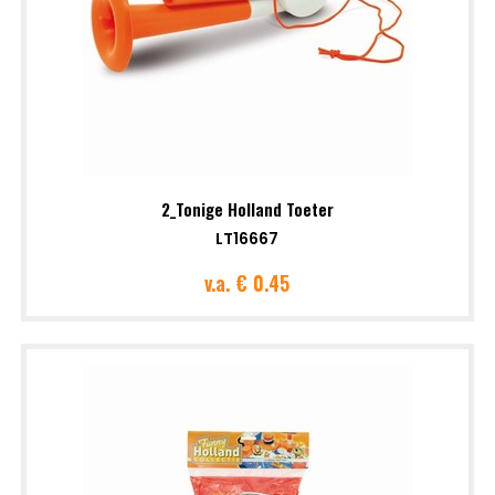
2_Tonige Holland Toeter
LT16667
v.a.
€ 0.45