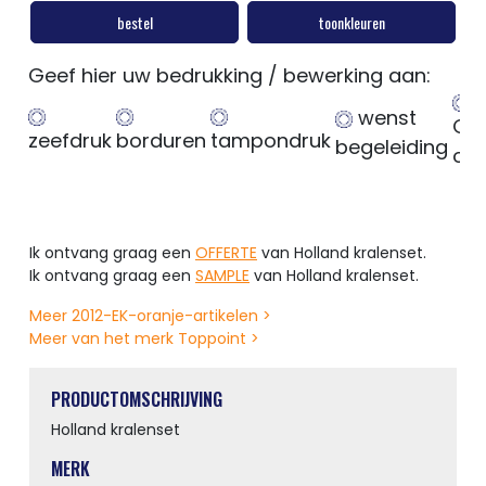
bestel
toonkleuren
Geef hier uw bedrukking / bewerking aan:
wenst
Ge
zeefdruk
borduren
tampondruk
begeleiding
op
Ik ontvang graag een
OFFERTE
van Holland kralenset.
Ik ontvang graag een
SAMPLE
van Holland kralenset.
Meer 2012-EK-oranje-artikelen >
Meer van het merk Toppoint >
PRODUCTOMSCHRIJVING
Holland kralenset
MERK