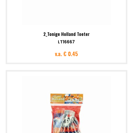
2_Tonige Holland Toeter
LT16667
v.a.
€ 0.45