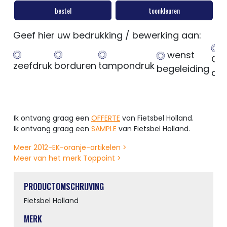
bestel
toonkleuren
Geef hier uw bedrukking / bewerking aan:
wenst
Ge
zeefdruk
borduren
tampondruk
begeleiding
op
Ik ontvang graag een
OFFERTE
van Fietsbel Holland.
Ik ontvang graag een
SAMPLE
van Fietsbel Holland.
Meer 2012-EK-oranje-artikelen >
Meer van het merk Toppoint >
PRODUCTOMSCHRIJVING
Fietsbel Holland
MERK