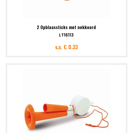
2 Opblaassticks met nekkoord
LT16113
v.a.
€ 0.33