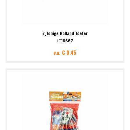
2_Tonige Holland Toeter
LT16667
v.a.
€ 0.45