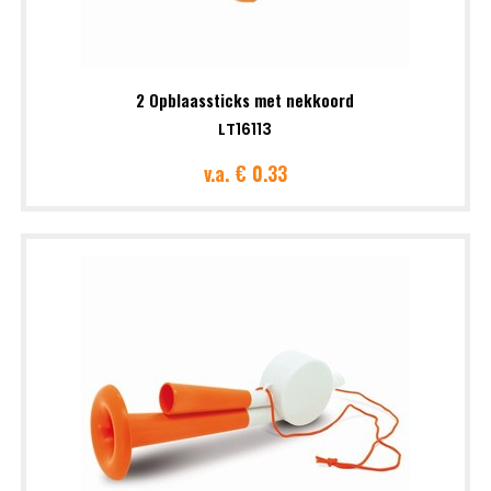
2 Opblaassticks met nekkoord
LT16113
v.a.
€ 0.33