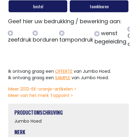
bestel
toonkleuren
Geef hier uw bedrukking / bewerking aan:
wenst
Ge
zeefdruk
borduren
tampondruk
begeleiding
op
Ik ontvang graag een
OFFERTE
van Jumbo Hoed.
Ik ontvang graag een
SAMPLE
van Jumbo Hoed.
Meer 2012-EK-oranje-artikelen >
Meer van het merk Toppoint >
PRODUCTOMSCHRIJVING
Jumbo Hoed
MERK