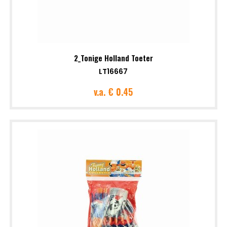
2_Tonige Holland Toeter
LT16667
v.a.
€ 0.45