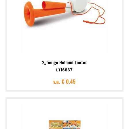
2_Tonige Holland Toeter
LT16667
v.a.
€ 0.45