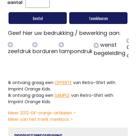
aantal
bestel
toonkleuren
Geef hier uw bedrukking / bewerking aan:
wenst
Ge
zeefdruk
borduren
tampondruk
begeleiding
op
Ik ontvang graag een
OFFERTE
van Retro-Shirt with
Imprint Orange Kids.
Ik ontvang graag een
SAMPLE
van Retro-Shirt with
Imprint Orange Kids.
Meer 2012-EK-oranje-artikelen >
Meer van het merk merkloos >