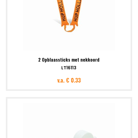
2 Opblaassticks met nekkoord
LT16113
v.a.
€ 0.33