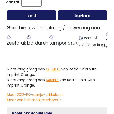
aantal
bestel
toonkleuren
Geef hier uw bedrukking / bewerking aan:
wenst
Ge
zeefdruk
borduren
tampondruk
begeleiding
op
Ik ontvang graag een
OFFERTE
van Retro-Shirt with
Imprint Orange.
Ik ontvang graag een
SAMPLE
van Retro-Shirt with
Imprint Orange.
Meer 2012-EK-oranje-artikelen >
Meer van het merk merkloos >