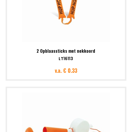
2 Opblaassticks met nekkoord
LT16113
v.a.
€ 0.33