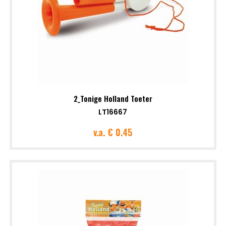
2_Tonige Holland Toeter
LT16667
v.a.
€ 0.45