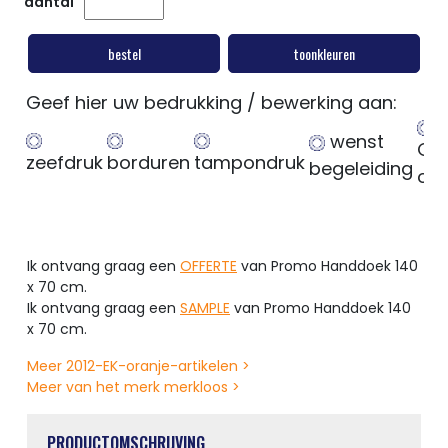
aantal
bestel
toonkleuren
Geef hier uw bedrukking / bewerking aan:
wenst
Ge
zeefdruk
borduren
tampondruk
begeleiding
op
Ik ontvang graag een
OFFERTE
van Promo Handdoek 140
x 70 cm.
Ik ontvang graag een
SAMPLE
van Promo Handdoek 140
x 70 cm.
Meer 2012-EK-oranje-artikelen >
Meer van het merk merkloos >
PRODUCTOMSCHRIJVING