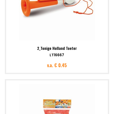
2_Tonige Holland Toeter
LT16667
v.a.
€ 0.45