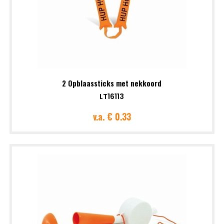
2 Opblaassticks met nekkoord
LT16113
v.a.
€ 0.33