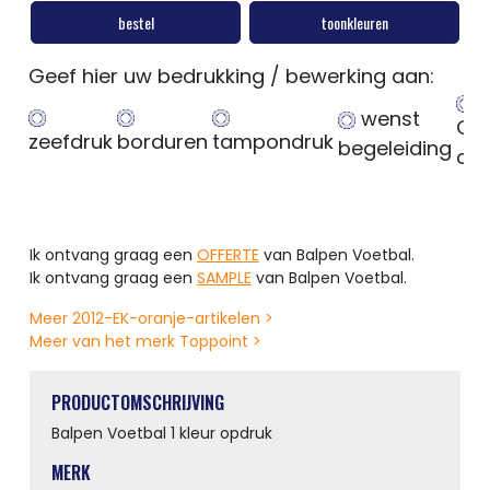
bestel
toonkleuren
Geef hier uw bedrukking / bewerking aan:
wenst
Ge
zeefdruk
borduren
tampondruk
begeleiding
op
Ik ontvang graag een
OFFERTE
van Balpen Voetbal.
Ik ontvang graag een
SAMPLE
van Balpen Voetbal.
Meer 2012-EK-oranje-artikelen >
Meer van het merk Toppoint >
PRODUCTOMSCHRIJVING
Balpen Voetbal 1 kleur opdruk
MERK