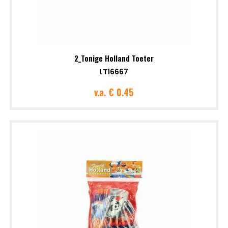
2_Tonige Holland Toeter
LT16667
v.a.
€ 0.45