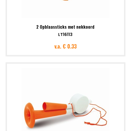
2 Opblaassticks met nekkoord
LT16113
v.a.
€ 0.33