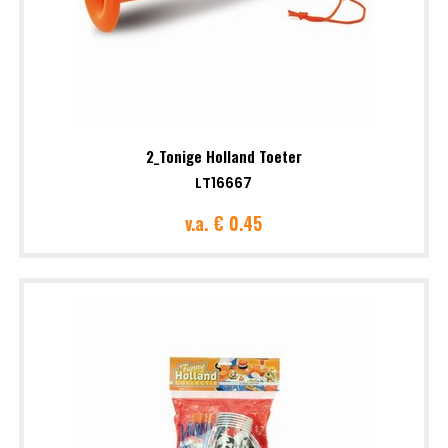
2_Tonige Holland Toeter
LT16667
v.a.
€ 0.45