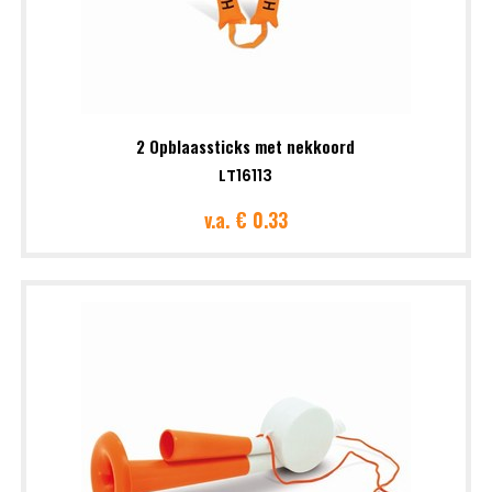
2 Opblaassticks met nekkoord
LT16113
v.a.
€ 0.33