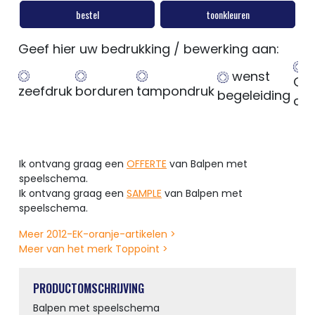
bestel
toonkleuren
Geef hier uw bedrukking / bewerking aan:
wenst
Ge
zeefdruk
borduren
tampondruk
begeleiding
op
Ik ontvang graag een
OFFERTE
van Balpen met
speelschema.
Ik ontvang graag een
SAMPLE
van Balpen met
speelschema.
Meer 2012-EK-oranje-artikelen >
Meer van het merk Toppoint >
PRODUCTOMSCHRIJVING
Balpen met speelschema