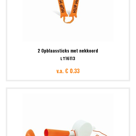
2 Opblaassticks met nekkoord
LT16113
v.a.
€ 0.33