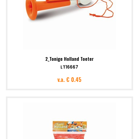
2_Tonige Holland Toeter
LT16667
v.a.
€ 0.45