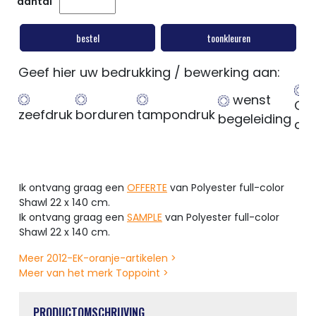
aantal
bestel
toonkleuren
Geef hier uw bedrukking / bewerking aan:
wenst
Ge
zeefdruk
borduren
tampondruk
begeleiding
op
Ik ontvang graag een
OFFERTE
van Polyester full-color
Shawl 22 x 140 cm.
Ik ontvang graag een
SAMPLE
van Polyester full-color
Shawl 22 x 140 cm.
Meer 2012-EK-oranje-artikelen >
Meer van het merk Toppoint >
PRODUCTOMSCHRIJVING