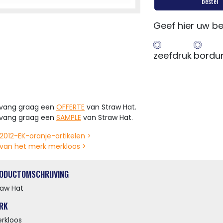
bestel
Geef hier uw be
zeefdruk
bordu
tvang graag een
OFFERTE
van Straw Hat.
tvang graag een
SAMPLE
van Straw Hat.
2012-EK-oranje-artikelen >
van het merk merkloos >
ODUCTOMSCHRIJVING
raw Hat
RK
rkloos