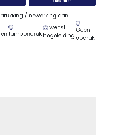
toonkleuren
drukking / bewerking aan:
wenst
Geen
ren
tampondruk
begeleiding
opdruk