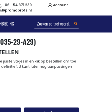
06 - 54 371 239
Account
fo@promoprofs.nl
NBIEDING
2035-29-A29)
TELLEN
e juiste vakjes in en klik op bestellen om toe
t definitief. U kunt later nog aanpassingen