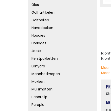
Glas
Golf artikelen
Golfballen
Handdoeken
Hoodies
Horloges
Jacks
Ik on
Ik on
Kerstpakketten
Lanyard
Meer 
Meer 
Manchetknopen
Mokken
PR
Muismatten
St
Paperclip
ME
Paraplu
me