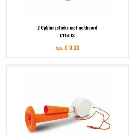
2 Opblaassticks met nekkoord
LT16113
v.a.
€ 0.33