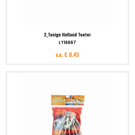
2_Tonige Holland Toeter
LT16667
v.a.
€ 0.45