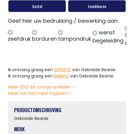
bestel
toonkleuren
Geef hier uw bedrukking / bewerking aan:
wenst
Ge
zeefdruk
borduren
tampondruk
begeleiding
op
Ik ontvang graag een
OFFERTE
van Gebreide Beanie.
Ik ontvang graag een
SAMPLE
van Gebreide Beanie.
Meer 2012-EK-oranje-artikelen >
Meer van het merk Toppoint >
PRODUCTOMSCHRIJVING
Gebreide Beanie
MERK