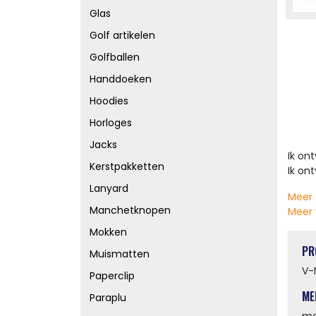
Glas
Golf artikelen
Golfballen
Handdoeken
Hoodies
Horloges
Jacks
Ik on
Kerstpakketten
Ik on
Lanyard
Meer 
Manchetknopen
Meer 
Mokken
PR
Muismatten
V-
Paperclip
ME
Paraplu
me