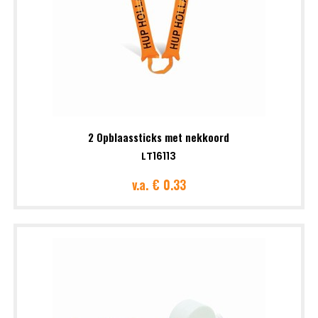
2 Opblaassticks met nekkoord
LT16113
v.a.
€ 0.33