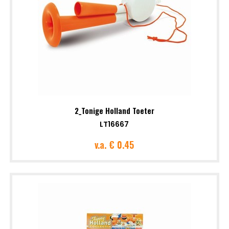
2_Tonige Holland Toeter
LT16667
v.a.
€ 0.45