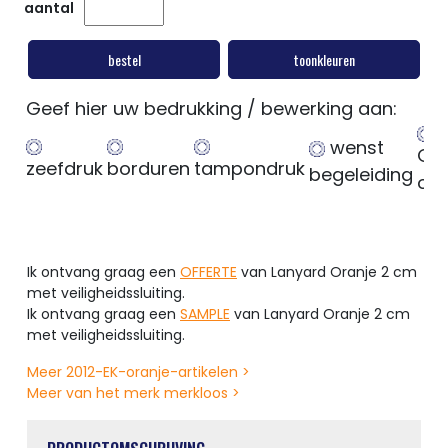
aantal
bestel
toonkleuren
Geef hier uw bedrukking / bewerking aan:
wenst
Ge
zeefdruk
borduren
tampondruk
begeleiding
op
Ik ontvang graag een
OFFERTE
van Lanyard Oranje 2 cm
met veiligheidssluiting.
Ik ontvang graag een
SAMPLE
van Lanyard Oranje 2 cm
met veiligheidssluiting.
Meer 2012-EK-oranje-artikelen >
Meer van het merk merkloos >