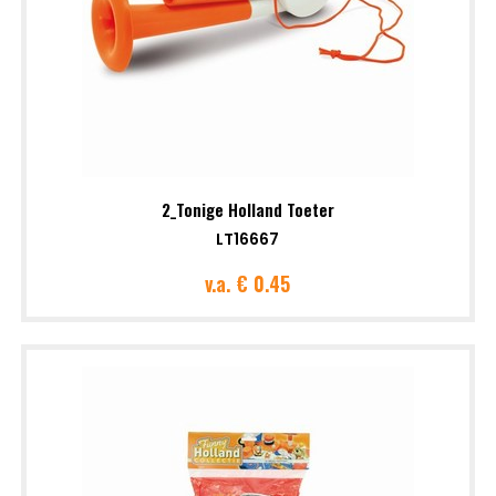
2_Tonige Holland Toeter
LT16667
v.a.
€ 0.45