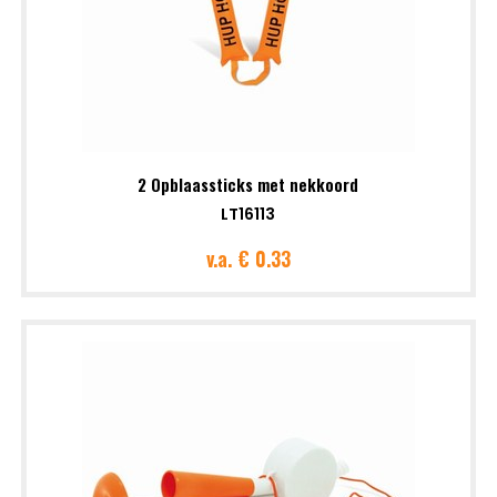
2 Opblaassticks met nekkoord
LT16113
v.a.
€ 0.33