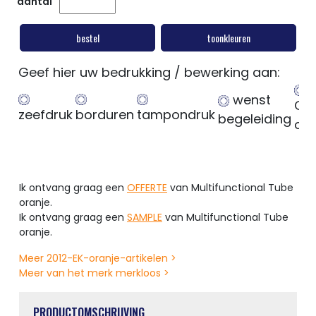
aantal
bestel
toonkleuren
Geef hier uw bedrukking / bewerking aan:
wenst
Ge
zeefdruk
borduren
tampondruk
begeleiding
op
Ik ontvang graag een
OFFERTE
van Multifunctional Tube
oranje.
Ik ontvang graag een
SAMPLE
van Multifunctional Tube
oranje.
Meer 2012-EK-oranje-artikelen >
Meer van het merk merkloos >
PRODUCTOMSCHRIJVING