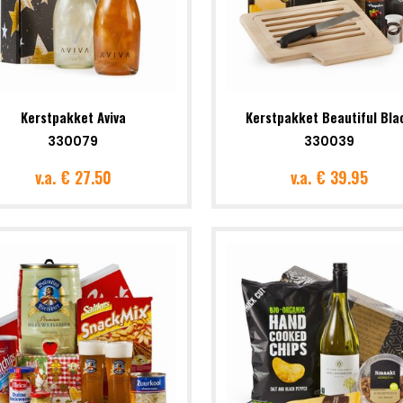
Kerstpakket Aviva
Kerstpakket Beautiful Bla
330079
330039
v.a.
€ 27.50
v.a.
€ 39.95