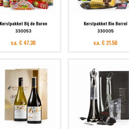
Kerstpakket Bij de Buren
Kerstpakket Bio Borrel
330053
330005
v.a.
€ 47.30
v.a.
€ 21.50