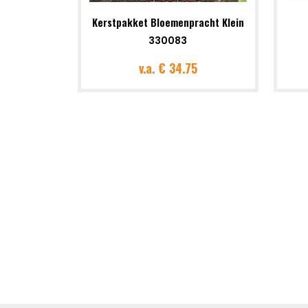
Kerstpakket Bloemenpracht Klein
330083
v.a.
€ 34.75