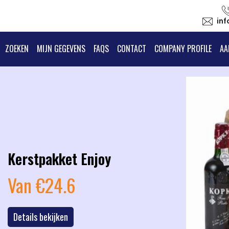
in
ZOEKEN
MIJN GEGEVENS
FAQS
CONTACT
COMPANY PROFILE
AA
tpakket Enjoy
 €24.6
vious
ls bekijken