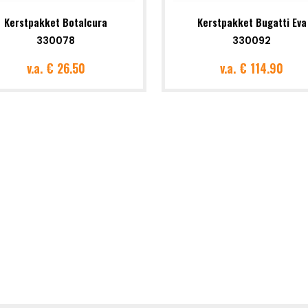
Kerstpakket Botalcura
Kerstpakket Bugatti Eva
330078
330092
v.a.
€ 26.50
v.a.
€ 114.90