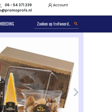
06 - 54 371 239
Account
fo@promoprofs.nl
NBIEDING
Kerstpakk
Genieten.
Van €55
Next
Details bekijk