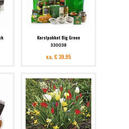
ck
Kerstpakket Big Green
330038
v.a.
€ 39.95