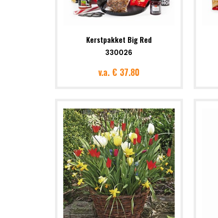
Kerstpakket Big Red
330026
v.a.
€ 37.80