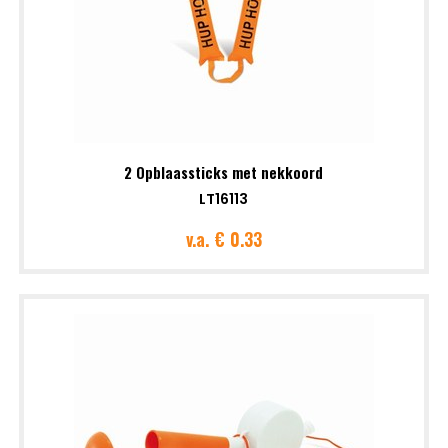
2 Opblaassticks met nekkoord
LT16113
v.a.
€ 0.33