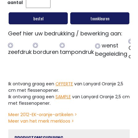
aantal
bestel
toonkleuren
Geef hier uw bedrukking / bewerking aan:
wenst
Ge
zeefdruk
borduren
tampondruk
begeleiding
op
Ik ontvang graag een
OFFERTE
van Lanyard Oranje 2,5
cm met flessenopener.
Ik ontvang graag een
SAMPLE
van Lanyard Oranje 2,5 cm
met flessenopener.
Meer 2012-EK-oranje-artikelen >
Meer van het merk merkloos >