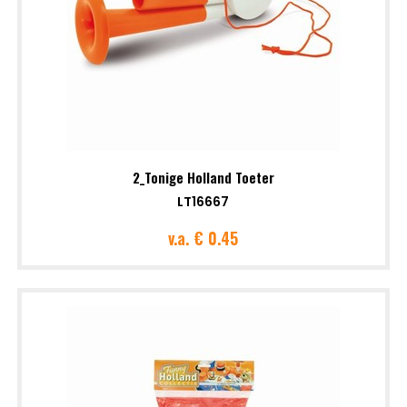
2_Tonige Holland Toeter
LT16667
v.a.
€ 0.45