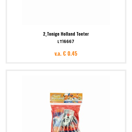
2_Tonige Holland Toeter
LT16667
v.a.
€ 0.45