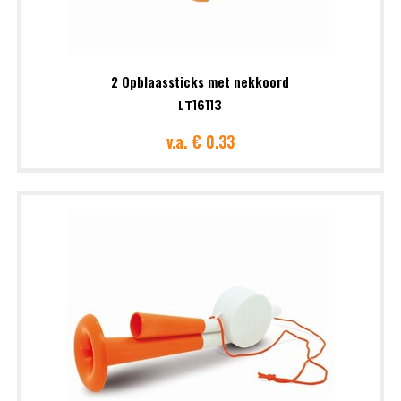
2 Opblaassticks met nekkoord
LT16113
v.a.
€ 0.33