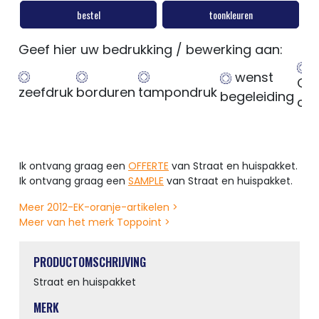
bestel
toonkleuren
Geef hier uw bedrukking / bewerking aan:
wenst
Ge
zeefdruk
borduren
tampondruk
begeleiding
op
Ik ontvang graag een
OFFERTE
van Straat en huispakket.
Ik ontvang graag een
SAMPLE
van Straat en huispakket.
Meer 2012-EK-oranje-artikelen >
Meer van het merk Toppoint >
PRODUCTOMSCHRIJVING
Straat en huispakket
MERK