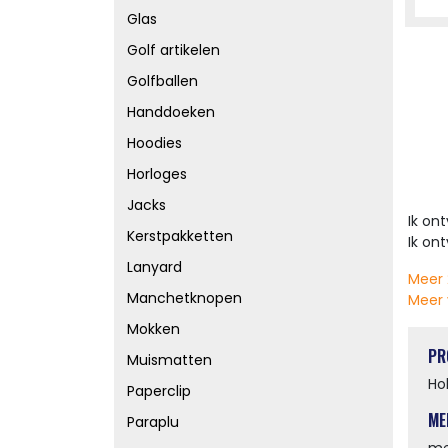
Glas
Golf artikelen
Golfballen
Handdoeken
Hoodies
Horloges
Jacks
Ik on
Kerstpakketten
Ik on
Lanyard
Meer 
Manchetknopen
Meer 
Mokken
PR
Muismatten
Ho
Paperclip
ME
Paraplu
me