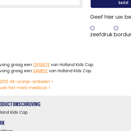
bestel
Geef hier uw be
zeefdruk
bordu
tvang graag een
OFFERTE
van Holland Kids Cap.
tvang graag een
SAMPLE
van Holland Kids Cap.
2012-EK-oranje-artikelen >
van het merk merkloos >
ODUCTOMSCHRIJVING
lland Kids Cap
RK
rkloos