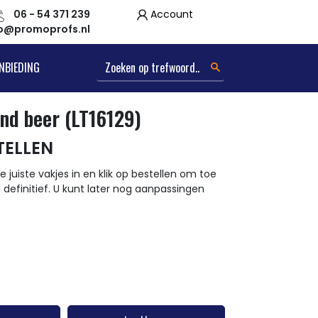
06 - 54 371 239
Account
fo@promoprofs.nl
NBIEDING
nd beer (LT16129)
TELLEN
e juiste vakjes in en klik op bestellen om toe
t definitief. U kunt later nog aanpassingen