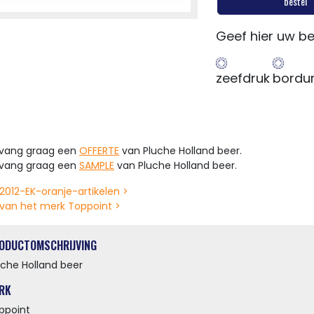
bestel
Geef hier uw be
zeefdruk
bordu
tvang graag een
OFFERTE
van Pluche Holland beer.
tvang graag een
SAMPLE
van Pluche Holland beer.
2012-EK-oranje-artikelen >
van het merk Toppoint >
ODUCTOMSCHRIJVING
uche Holland beer
RK
ppoint