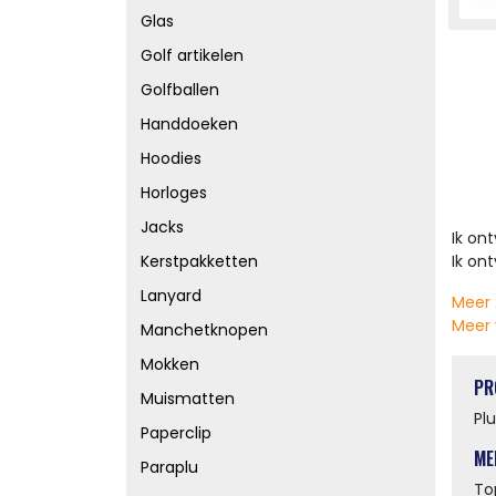
Glas
Golf artikelen
Golfballen
Handdoeken
Hoodies
Horloges
Jacks
Ik on
Ik on
Kerstpakketten
Lanyard
Meer 
Meer 
Manchetknopen
Mokken
PR
Muismatten
Pl
Paperclip
ME
Paraplu
To