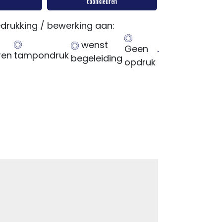
toonkleuren
drukking / bewerking aan:
wenst
Geen
ren
tampondruk
begeleiding
opdruk