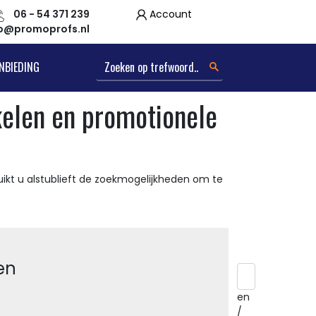
06 - 54 371 239
Account
fo@promoprofs.nl
NBIEDING
kelen en promotionele
ikt u alstublieft de zoekmogelijkheden om te
en
en
/