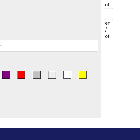
of
en
/
of