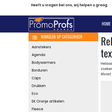
Heeft u vragen bel ons, wij helpen u graag.
HOME
Re
WINKELEN OP CATEGORIEEN
Aanstekers
tex
Agenda
Bodywarmers
Helaas
zoeke
Borduren
Alvas
Caps
Drukken
Eco
EK Oranje artikelen
Fleece