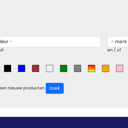
of
en / of
r
zoek
leen nieuwe producten