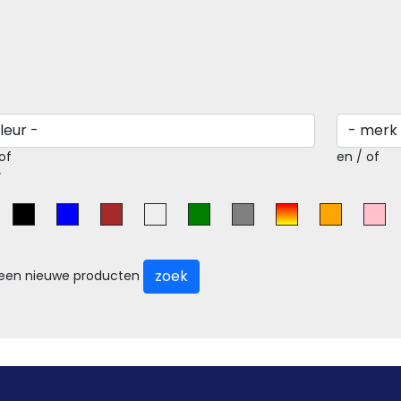
of
en / of
r
zoek
leen nieuwe producten