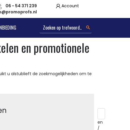
06 - 54 371 239
Account
fo@promoprofs.nl
NBIEDING
kelen en promotionele
ikt u alstublieft de zoekmogelijkheden om te
en
en
/