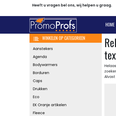
Heeft u vragen bel ons, wij helpen u graag.
HOME
Re
WINKELEN OP CATEGORIEEN
Aanstekers
tex
Agenda
Bodywarmers
Helaas
zoeke
Borduren
Alvas
Caps
Drukken
Eco
EK Oranje artikelen
Fleece