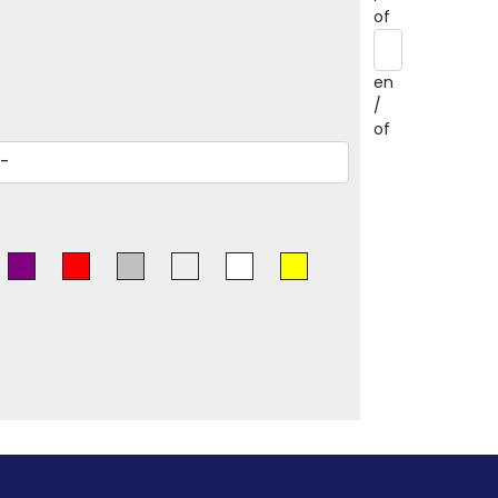
of
en
/
of