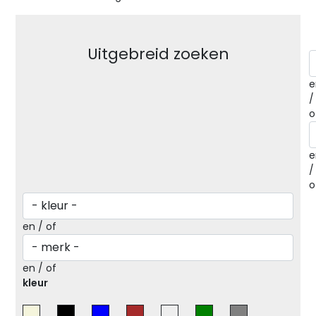
Uitgebreid zoeken
e
/
o
e
/
o
en / of
en / of
kleur