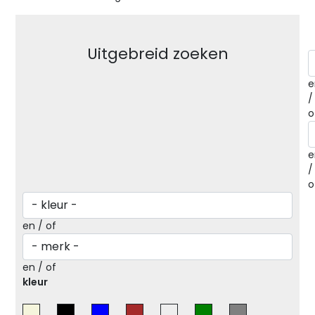
Uitgebreid zoeken
e
/
o
e
/
o
en / of
en / of
kleur