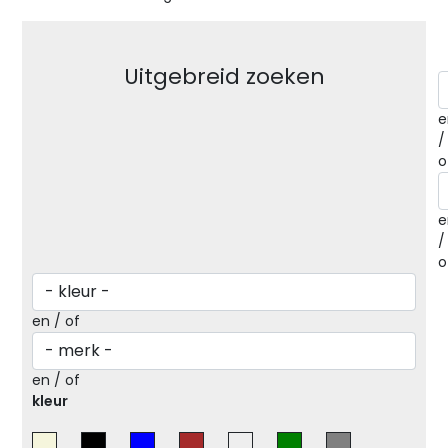
Uitgebreid zoeken
e
/
o
e
/
o
en / of
en / of
kleur