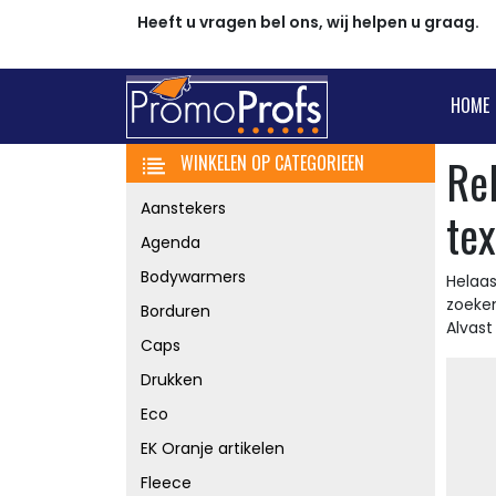
Heeft u vragen bel ons, wij helpen u graag.
HOME
Re
WINKELEN OP CATEGORIEEN
Aanstekers
tex
Agenda
Bodywarmers
Helaas
zoeke
Borduren
Alvas
Caps
Drukken
Eco
EK Oranje artikelen
Fleece