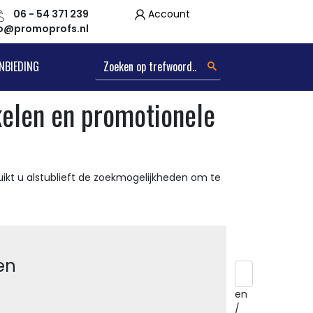
06 - 54 371 239
Account
fo@promoprofs.nl
NBIEDING
kelen en promotionele
ikt u alstublieft de zoekmogelijkheden om te
en
en
/