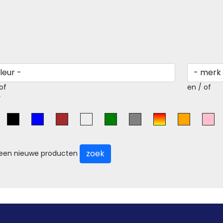
of
en / of
r
zoek
leen nieuwe producten