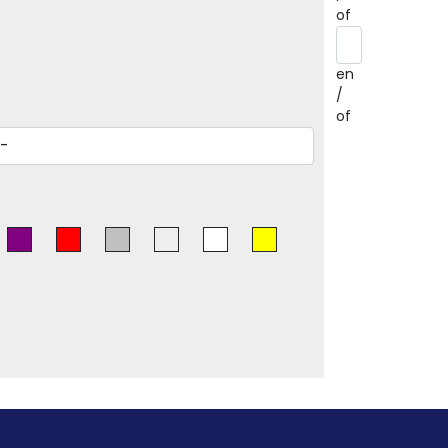
of
en
/
of