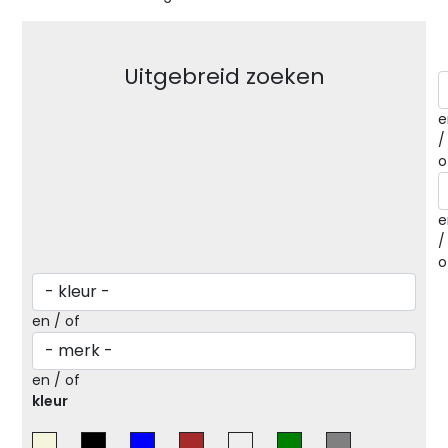
Uitgebreid zoeken
e
/
o
e
/
o
en / of
en / of
kleur