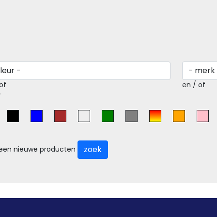
of
en / of
r
zoek
leen nieuwe producten