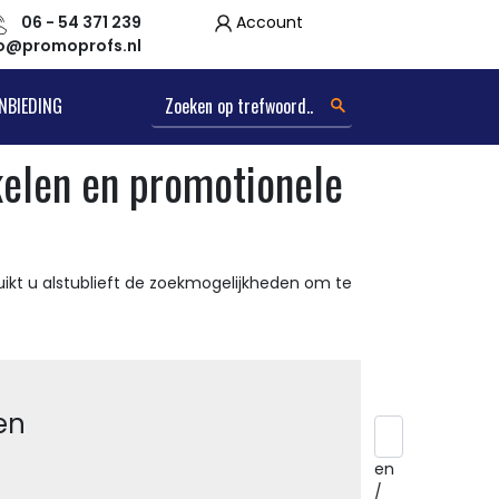
06 - 54 371 239
Account
fo@promoprofs.nl
NBIEDING
kelen en promotionele
ikt u alstublieft de zoekmogelijkheden om te
en
en
/