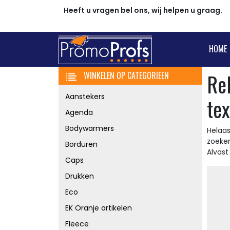
Heeft u vragen bel ons, wij helpen u graag.
HOME
Re
WINKELEN OP CATEGORIEEN
Aanstekers
tex
Agenda
Bodywarmers
Helaas
zoeke
Borduren
Alvas
Caps
Drukken
Eco
EK Oranje artikelen
Fleece