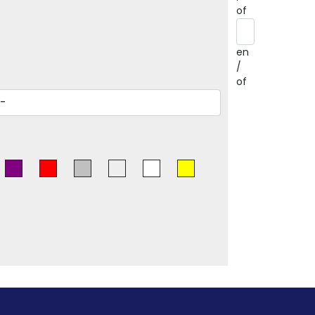
of
en
/
of