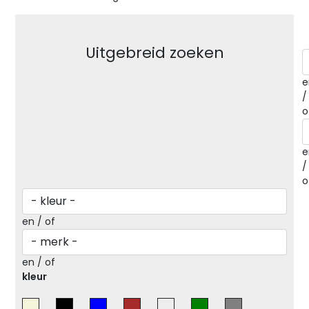
Uitgebreid zoeken
e
/
o
e
/
o
en / of
en / of
kleur