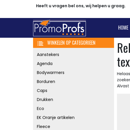
Heeft u vragen bel ons, wij helpen u graag.
HOME
Re
WINKELEN OP CATEGORIEEN
Aanstekers
tex
Agenda
Bodywarmers
Helaas
zoeke
Borduren
Alvas
Caps
Drukken
Eco
EK Oranje artikelen
Fleece