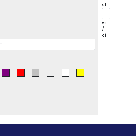
of
en
/
of