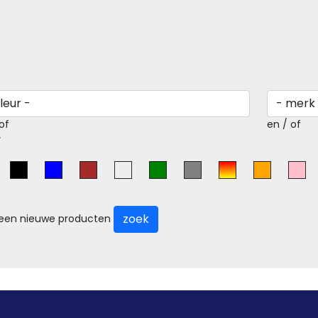
of
en / of
r
zoek
leen nieuwe producten