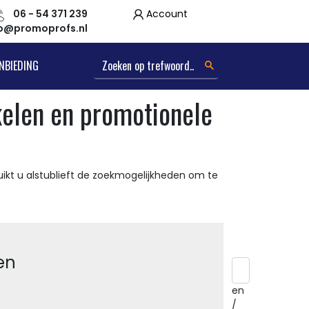
06 - 54 371 239
Account
fo@promoprofs.nl
NBIEDING
kelen en promotionele
ikt u alstublieft de zoekmogelijkheden om te
en
en
/