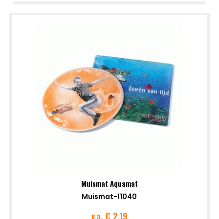
Muismat Aquamat
Muismat-11040
v.a.
€ 2.19