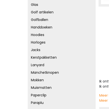
Glas
Golf artikelen
Golfballen
Handdoeken
Hoodies
Horloges
Jacks
Kerstpakketten
Lanyard
Manchetknopen
Mokken
Ik on
Ik on
Muismatten
Paperclip
Meer 
Meer 
Paraplu