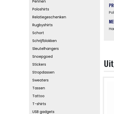
Pennen
PR
Poloshirts
Po
Relatiegeschenken
ME
Rugbyshirts
Ha
Schort
Schrijfblokken
Sleutelhangers
Snoepgoed
Uit
Stickers
Stropdassen
Sweaters
Tassen
Tattoo
T-shirts
USB gadgets