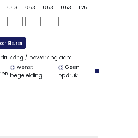
0.63
0.63
0.63
0.63
1.26
drukking / bewerking aan:
wenst
Geen
ren
begeleiding
opdruk