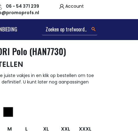
06 - 54 371 239
Account
fo@promoprofs.nl
NBIEDING
DRI Polo (HAN7730)
TELLEN
e juiste vakjes in en klik op bestellen om toe
t definitief. U kunt later nog aanpassingen
M
L
XL
XXL
XXXL