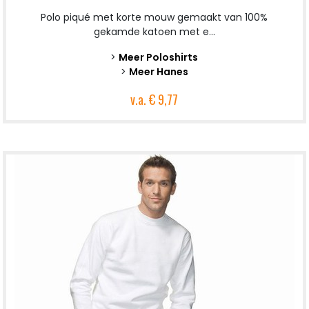
Polo piqué met korte mouw gemaakt van 100%
gekamde katoen met e...
>
Meer Poloshirts
>
Meer Hanes
v.a.
€ 9,77