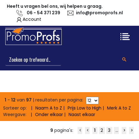
Heeft u vragen bel ons, wij helpen u graag.
06 - 54 371 239
info@promoprofs.nl
Account
1
-
12
van
97
| resultaten per pagina:
Sorteer op:
Naam
A to Z
Prijs
Low to High
Merk
A to Z
Weergave:
Onder elkaar
Naast elkaar
9
pagina's:
<
<
1
2
3
...
>
>