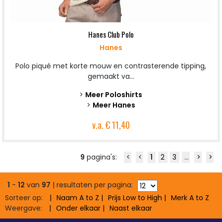
Hanes Club Polo
Hanes
Polo piqué met korte mouw en contrasterende tipping,
gemaakt va...
>
Meer Poloshirts
>
Meer Hanes
v.a.
€ 11,40
9
pagina's:
<
<
1
2
3
...
>
>
1
-
12
van
97
| resultaten per pagina:
Sorteer op:
Naam
A to Z
Prijs
Low to High
Merk
A to Z
Weergave:
Onder elkaar
Naast elkaar