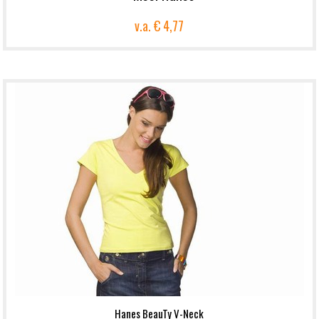
v.a.
€ 4,77
Hanes BeauTy V-Neck