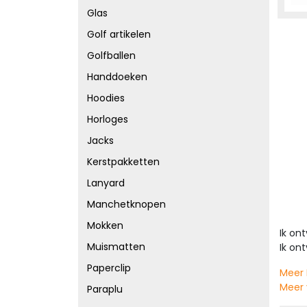
Glas
Golf artikelen
Golfballen
Handdoeken
Hoodies
Horloges
Jacks
Kerstpakketten
Lanyard
Manchetknopen
Mokken
Ik on
Muismatten
Ik on
Paperclip
Meer 
Meer 
Paraplu