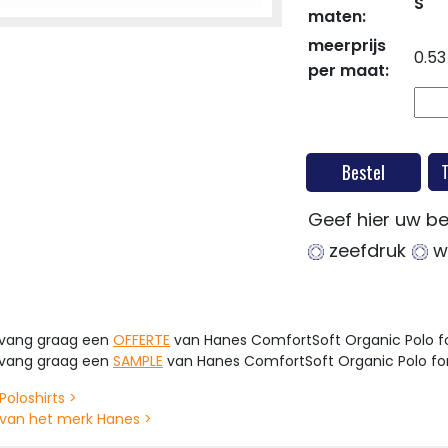
S
maten:
meerprijs
0.53
per maat:
Bestel
Geef hier uw be
zeefdruk
we
tvang graag een
OFFERTE
van Hanes ComfortSoft Organic Polo fo
tvang graag een
SAMPLE
van Hanes ComfortSoft Organic Polo for
Poloshirts >
van het merk Hanes >