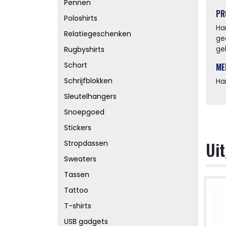
Pennen
PR
Poloshirts
Ha
Relatiegeschenken
ge
ge
Rugbyshirts
Schort
ME
Schrijfblokken
Ha
Sleutelhangers
Snoepgoed
Stickers
Uit
Stropdassen
Sweaters
Tassen
Tattoo
T-shirts
USB gadgets