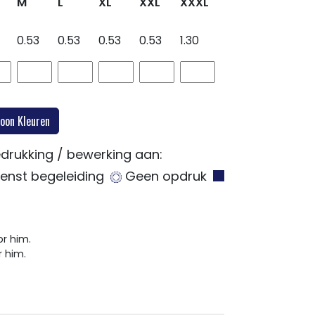
M
L
XL
XXL
XXXL
0.53
0.53
0.53
0.53
1.30
drukking / bewerking aan:
nst begeleiding
Geen opdruk
r him.
 him.