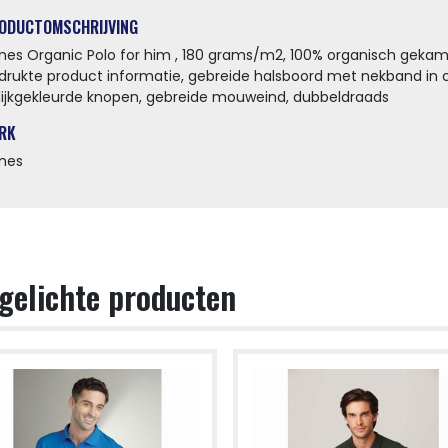
ODUCTOMSCHRIJVING
nes Organic Polo for him , 180 grams/m2, 100% organisch geka
drukte product informatie, gebreide halsboord met nekband in c
lijkgekleurde knopen, gebreide mouweind, dubbeldraads
RK
nes
gelichte producten