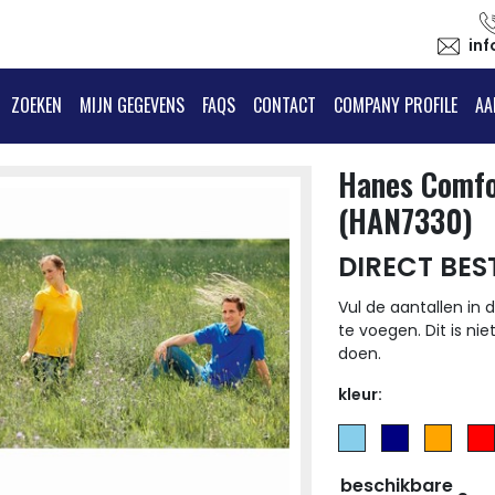
in
ZOEKEN
MIJN GEGEVENS
FAQS
CONTACT
COMPANY PROFILE
AA
Hanes Comfo
(HAN7330)
DIRECT BES
Vul de aantallen in d
te voegen. Dit is nie
doen.
kleur:
beschikbare