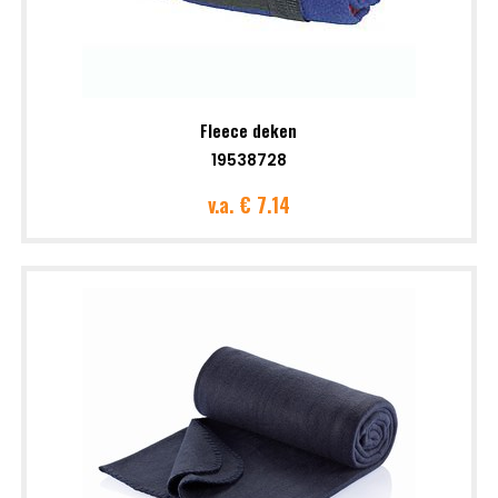
Fleece deken
19538728
v.a.
€ 7.14