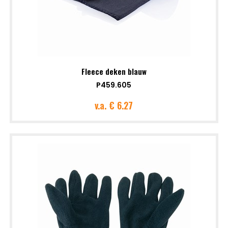
Fleece deken blauw
P459.605
v.a.
€ 6.27