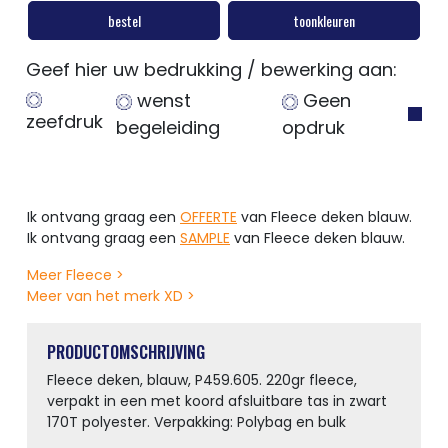
bestel
toonkleuren
Geef hier uw bedrukking / bewerking aan:
wenst
Geen
zeefdruk
begeleiding
opdruk
Ik ontvang graag een
OFFERTE
van Fleece deken blauw.
Ik ontvang graag een
SAMPLE
van Fleece deken blauw.
Meer Fleece >
Meer van het merk XD >
PRODUCTOMSCHRIJVING
Fleece deken, blauw, P459.605. 220gr fleece,
verpakt in een met koord afsluitbare tas in zwart
170T polyester. Verpakking: Polybag en bulk