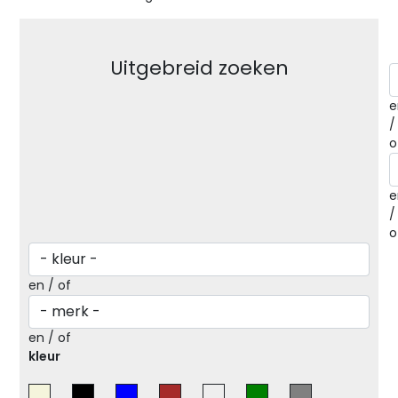
Uitgebreid zoeken
e
/
o
e
/
o
en / of
en / of
kleur