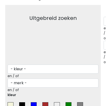
Uitgebreid zoeken
e
/
o
e
/
o
en / of
en / of
kleur