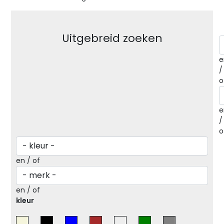
Uitgebreid zoeken
e
/
o
e
/
o
en / of
en / of
kleur