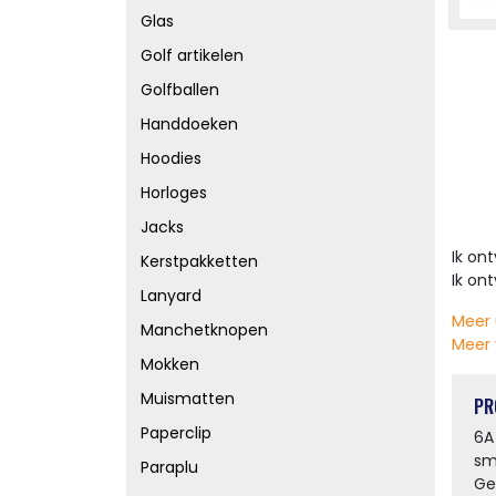
Glas
Golf artikelen
Golfballen
Handdoeken
Hoodies
Horloges
Jacks
Ik on
Kerstpakketten
Ik on
Lanyard
Meer 
Manchetknopen
Meer 
Mokken
Muismatten
PR
Paperclip
6A
sm
Paraplu
Ge