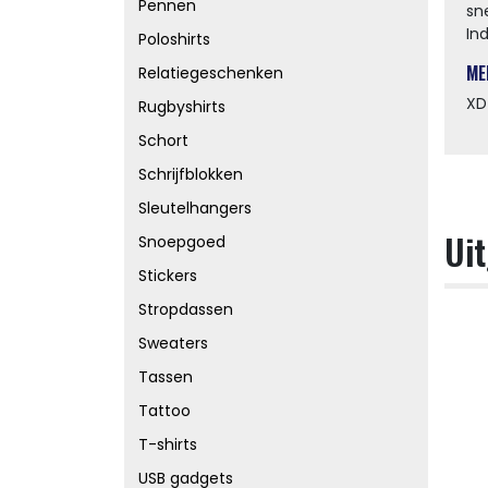
Pennen
sn
In
Poloshirts
ME
Relatiegeschenken
XD
Rugbyshirts
Schort
Schrijfblokken
Sleutelhangers
Uit
Snoepgoed
Stickers
Stropdassen
Sweaters
Tassen
Tattoo
T-shirts
USB gadgets