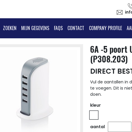
in
ZOEKEN
MIJN GEGEVENS
FAQS
CONTACT
COMPANY PROFILE
AA
6A -5 poort 
(P308.203)
DIRECT BES
Vul de aantallen in d
te voegen. Dit is nie
doen.
kleur
aantal