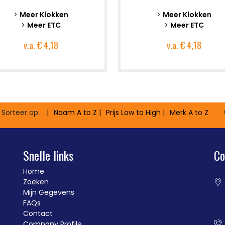
>
Meer Klokken
>
Meer Klokken
>
Meer ETC
>
Meer ETC
v.a.
€ 4,18
v.a.
€ 4,18
Sorteer op:
Naam
A to Z
Prijs
Low to High
Merk
A to Z
Snelle links
Co
Home
Zoeken
Mijn Gegevens
FAQs
Contact
Company Profile