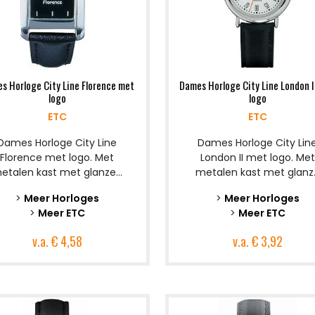
s Horloge City Line Florence met
Dames Horloge City Line London I
logo
logo
ETC
ETC
Dames Horloge City Line
Dames Horloge City Lin
Florence met logo. Met
London II met logo. Met
etalen kast met glanze...
metalen kast met glanz..
>
Meer Horloges
>
Meer Horloges
>
Meer ETC
>
Meer ETC
v.a.
€ 4,58
v.a.
€ 3,92