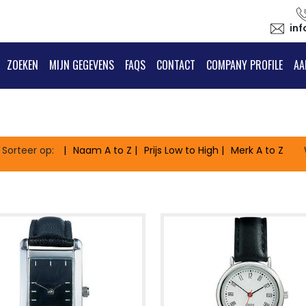
in
ZOEKEN
MIJN GEGEVENS
FAQS
CONTACT
COMPANY PROFILE
AA
Sorteer op:
Naam
A to Z
Prijs
Low to High
Merk
A to Z