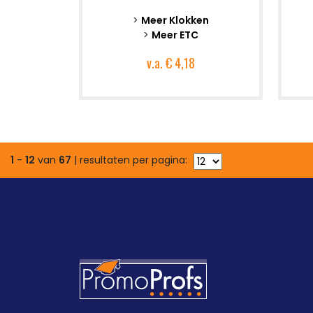
>
Meer Klokken
>
Meer ETC
v.a.
€ 4,18
1
-
12
van
67
| resultaten per pagina: