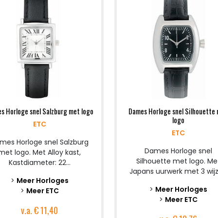
s Horloge snel Salzburg met logo
Dames Horloge snel Silhouette
logo
ETC
ETC
mes Horloge snel Salzburg
Dames Horloge snel
met logo. Met Alloy kast,
Silhouette met logo. Me
Kastdiameter: 22...
Japans uurwerk met 3 wijze
>
Meer Horloges
>
Meer Horloges
>
Meer ETC
>
Meer ETC
v.a.
€ 11,40