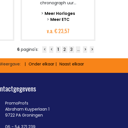
chronograph uur...
>
Meer Horloges
>
Meer ETC
v.a.
€ 23,57
6
pagina's:
<
<
1
2
3
...
>
>
Weergave:
Onder elkaar
Naast elkaar
ntactgegevens
PromoProfs
Abraham Kuyperlaan 1
9722 PA Groningen
06 - 54 371 239