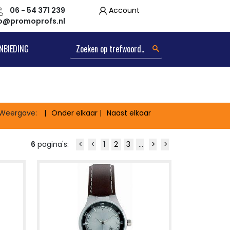
06 - 54 371 239
Account
fo@promoprofs.nl
NBIEDING
Weergave:
Onder elkaar
Naast elkaar
6
pagina's:
<
<
1
2
3
...
>
>